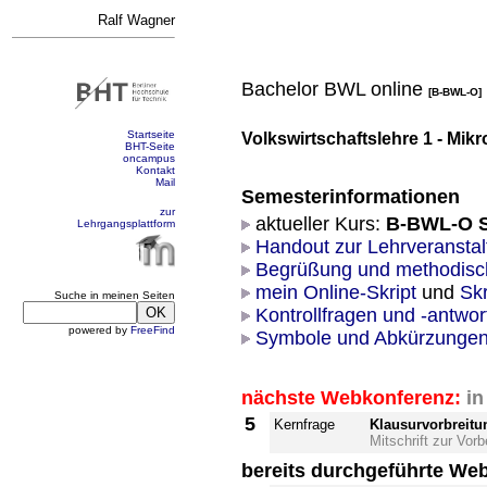
Ralf Wagner
Bachelor BWL online
[B-BWL-O]
Startseite
Volkswirtschaftslehre 1 - Mi
BHT-Seite
oncampus
Kontakt
Mail
Semesterinformationen
zur
aktueller Kurs:
B-BWL-O 
Lehrgangsplattform
Handout zur Lehrveranstal
Begrüßung und methodisc
mein Online-Skript
und
Sk
Suche in meinen Seiten
Kontrollfragen und -antwor
powered by
FreeFind
Symbole und Abkürzunge
nächste Webkonferenz:
in
5
Kernfrage
Klausurvorbreitu
Mitschrift zur Vor
bereits durchgeführte We