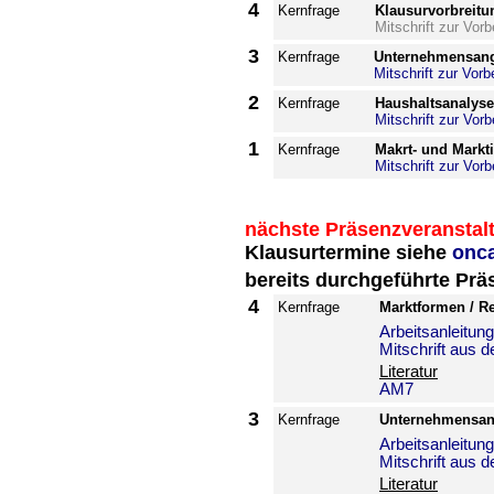
4
Kernfrage
Klausurvorbreitu
Mitschrift zur Vor
3
Kernfrage
Unternehmensan
Mitschrift zur Vor
2
Kernfrage
Haushaltsanalys
Mitschrift zur Vor
1
Kernfrage
Makrt- und Markt
Mitschrift zur Vor
nächste Präsenzveranstal
Klausurtermine siehe
onc
bereits durchgeführte Pr
4
Kernfrage
Marktformen / R
Arbeitsanleitu
Mitschrift aus 
Literatur
AM7
3
Kernfrage
Unternehmensa
Arbeitsanleitu
Mitschrift aus 
Literatur